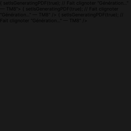
{ setIsGeneratingPDF(true); // Fait clignoter "Génération..."
— TM8"> { setIsGeneratingPDF(true); // Fait clignoter
"Génération..." — TM8" />
{ setIsGeneratingPDF(true); //
Fait clignoter "Génération..." — TM8" />
couveo · TM8